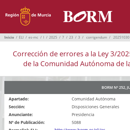
Menú
Inicio
Boletines
Inicio
ELI
es-mc
l
2025
7
23
3
corrigendum
20251030
Suplementos
Corrección de errores a la Ley 3/202
Buscador
de la Comunidad Autónoma de la 
Ayuntamientos
Normativa
BORM Nº 252, J
Suscripción
Apartado:
Comunidad Autónoma
Oficina Virtual
Sección:
Disposiciones Generales
Anunciante:
Presidencia
Nº de Publicación:
5088
http://www.borm.es/eli/es-