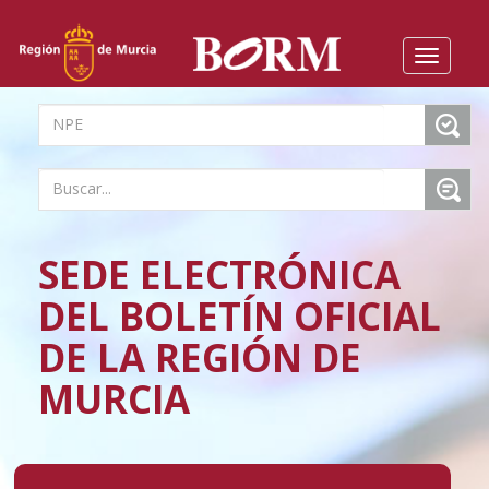
Menú
Despleg
Inicio
menú
Boletines
Suplementos
Buscador
Ayuntamientos
SEDE ELECTRÓNICA
Normativa
Suscripción
DEL BOLETÍN OFICIAL
Oficina Virtual
DE LA REGIÓN DE
MURCIA