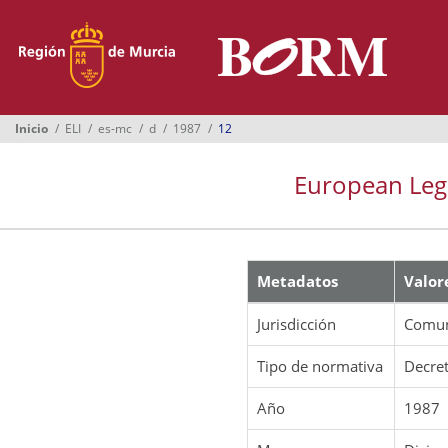
Menú
Inicio
Boletines
Inicio
ELI
es-mc
d
1987
12
Suplementos
European Legis
Buscador
Ayuntamientos
Normativa
Metadatos
Valor
Suscripción
Jurisdicción
Comun
Oficina Virtual
Tipo de normativa
Decre
Año
1987