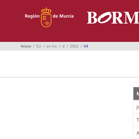
Menú
Inicio
Boletines
Inicio
ELI
es-mc
d
2002
04
Suplementos
Buscador
Ayuntamientos
Normativa
Suscripción
J
Oficina Virtual
T