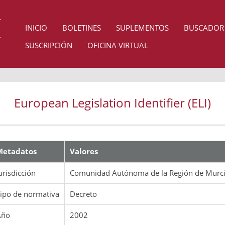
INICIO
BOLETINES
SUPLEMENTOS
BUSCADOR
SUSCRIPCIÓN
OFICINA VIRTUAL
European Legislation Identifier (ELI)
Metadatos
Valores
urisdicción
Comunidad Autónoma de la Región de Murc
ipo de normativa
Decreto
Año
2002