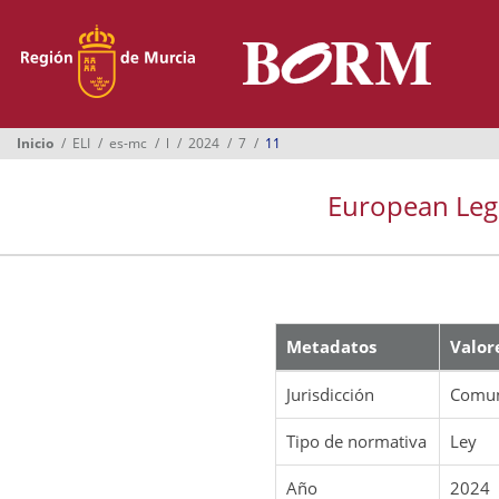
Menú
Inicio
Boletines
Inicio
ELI
es-mc
l
2024
7
11
Suplementos
European Legis
Buscador
Ayuntamientos
Normativa
Metadatos
Valor
Suscripción
Oficina Virtual
Jurisdicción
Comun
Tipo de normativa
Ley
Año
2024