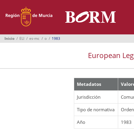
Menú
Inicio
Boletines
Inicio
ELI
es-mc
o
1983
Suplementos
European Legis
Buscador
Ayuntamientos
Normativa
Metadatos
Valor
Suscripción
Jurisdicción
Comun
Oficina Virtual
Tipo de normativa
Orde
Año
1983