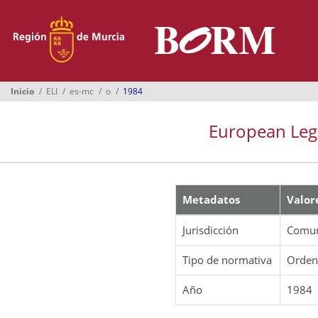
Menú
Inicio
Boletines
Inicio
ELI
es-mc
o
1984
Suplementos
European Legis
Buscador
Ayuntamientos
Normativa
Metadatos
Valor
Suscripción
Jurisdicción
Comun
Oficina Virtual
Tipo de normativa
Orde
Año
1984