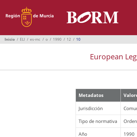
Menú
Inicio
Boletines
Inicio
ELI
es-mc
o
1990
12
10
Suplementos
European Legis
Buscador
Ayuntamientos
Normativa
Metadatos
Valor
Suscripción
Oficina Virtual
Jurisdicción
Comun
Tipo de normativa
Orde
Año
1990