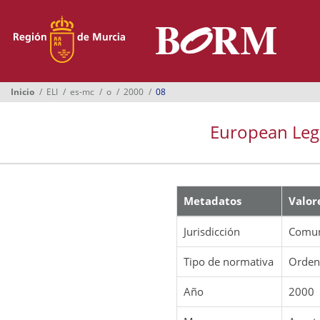
Menú
Inicio
Boletines
Inicio
ELI
es-mc
o
2000
08
Suplementos
European Legis
Buscador
Ayuntamientos
Normativa
Metadatos
Valor
Suscripción
Jurisdicción
Comun
Oficina Virtual
Tipo de normativa
Orde
Año
2000