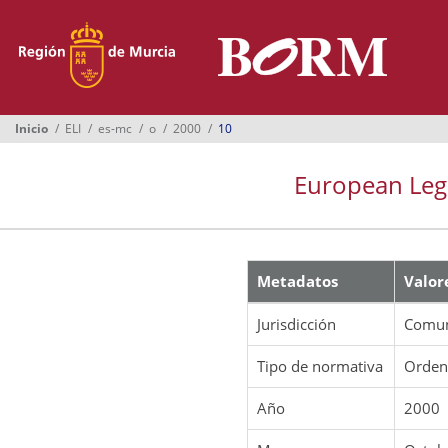
Menú
Inicio
Boletines
Inicio
ELI
es-mc
o
2000
10
Suplementos
European Legis
Buscador
Ayuntamientos
Normativa
Metadatos
Valor
Suscripción
Jurisdicción
Comun
Oficina Virtual
Tipo de normativa
Orde
Año
2000