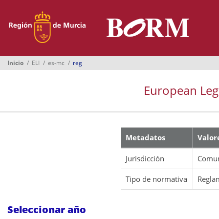
Menú
Inicio
Boletines
Inicio
ELI
es-mc
reg
Suplementos
European Legis
Buscador
Ayuntamientos
Normativa
Metadatos
Valor
Suscripción
Jurisdicción
Comun
Oficina Virtual
Tipo de normativa
Regla
Seleccionar año