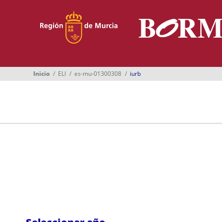
Menú
Inicio
Boletines
Inicio
ELI
es-mu-01300308
iurb
Suplementos
Buscador
Ayuntamientos
Normativa
Suscripción
Oficina Virtual