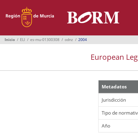
Menú
Inicio
Boletines
Inicio
ELI
es-mu-01300308
odnz
2004
Suplementos
European Legis
Buscador
Ayuntamientos
Normativa
Metadatos
Suscripción
Jurisdicción
Oficina Virtual
Tipo de normati
Año