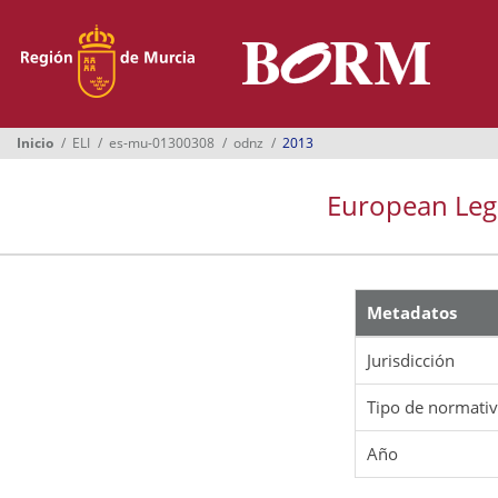
Menú
Inicio
Boletines
Inicio
ELI
es-mu-01300308
odnz
2013
Suplementos
European Legis
Buscador
Ayuntamientos
Normativa
Metadatos
Suscripción
Jurisdicción
Oficina Virtual
Tipo de normati
Año