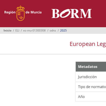
Menú
Inicio
Boletines
Inicio
ELI
es-mu-01300308
odnz
2025
Suplementos
European Legis
Buscador
Ayuntamientos
Normativa
Metadatos
Suscripción
Jurisdicción
Oficina Virtual
Tipo de normati
Año