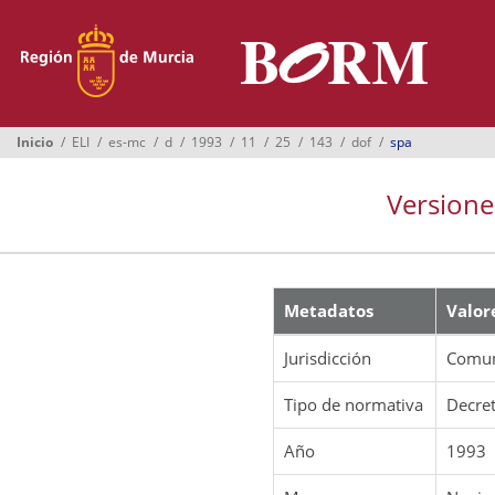
Menú
Inicio
Boletines
Inicio
ELI
es-mc
d
1993
11
25
143
dof
spa
Suplementos
Versione
Buscador
Ayuntamientos
Normativa
Metadatos
Valor
Suscripción
Jurisdicción
Comun
Oficina Virtual
Tipo de normativa
Decre
Año
1993