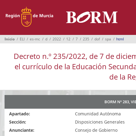
Menú
Inicio
Boletines
Inicio
ELI
es-mc
d
2022
12
7
235
dof
spa
html
Suplementos
Decreto n.º 235/2022, de 7 de diciem
Buscador
el currículo de la Educación Secun
Ayuntamientos
de la R
Normativa
Suscripción
BORM Nº 283, VI
Oficina Virtual
Apartado:
Comunidad Autónoma
Sección:
Disposiciones Generales
Anunciante:
Consejo de Gobierno